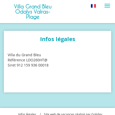
Villa Grand Bleu
Navi
Odalys Valras-
Plage
Infos légales
Villa du Grand Bleu
Référence LDO260HT@
Siret 912 159 936 00018
Infos légales
Site web de vacances réalisé par Goliday